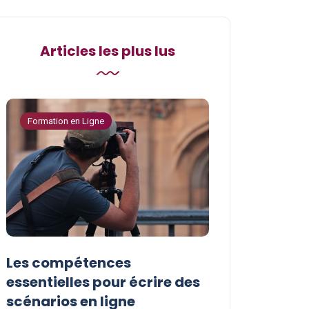
Articles les plus lus
Formation en Ligne
Formation en Ligne
Les compétences
Les astuces p
essentielles pour écrire des
vos compéten
scénarios en ligne
écriture de s