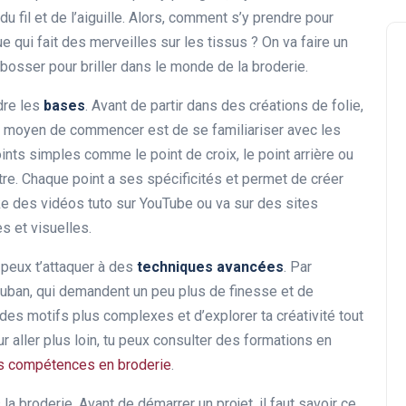
fil et de l’aiguille. Alors, comment s’y prendre pour
 qui fait des merveilles sur les tissus ? On va faire un
osser pour briller dans le monde de la broderie.
dre les
bases
. Avant de partir dans des créations de folie,
on moyen de commencer est de se familiariser avec les
oints simples comme le point de croix, le point arrière ou
Formation en Ligne
tre. Chaque point a ses spécificités et permet de créer
cke des vidéos tuto sur YouTube ou va sur des sites
s et visuelles.
 peux t’attaquer à des
techniques avancées
. Par
 ruban, qui demandent un peu plus de finesse et de
t des motifs plus complexes et d’explorer ta créativité tout
r aller plus loin, tu peux consulter des formations en
Comment améliorer vos
 compétences en broderie
.
compétences en écriture
publicitaire en ligne
la broderie. Avant de démarrer un projet, il faut savoir ce