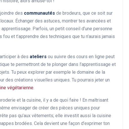
 histoire, alors amuse-toi !
ejoindre des
communautés
de brodeurs, que ce soit sur
 locaux. Échanger des astuces, montrer tes avancées et
n apprentissage. Parfois, un petit conseil d’une personne
 fou et t’apprendre des techniques que tu n’aurais jamais
Participer à des
ateliers
ou suivre des cours en ligne peut
tique te permettront de te plonger dans l’apprentissage et
rojets. Tu peux explorer par exemple le domaine de la
r des créations visuelles uniques. Tu pourrais jeter un
ine végétarienne
.
oderie et la cuisine, il y a de quoi faire ! En maîtrisant
 même envisager de créer des pièces uniques pour
rrête pas qu’aux vêtements; elle investit aussi la cuisine
nappes brodées. Cela devient une façon d’exprimer ton