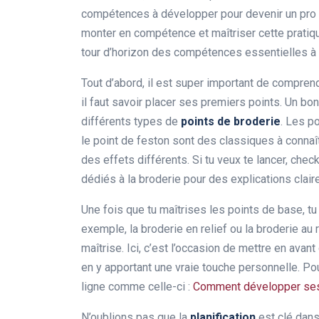
compétences à développer pour devenir un pro du 
monter en compétence et maîtriser cette pratique
tour d’horizon des compétences essentielles à b
Tout d’abord, il est super important de compren
il faut savoir placer ses premiers points. Un b
différents types de
points de broderie
. Les p
le point de feston sont des classiques à connaî
des effets différents. Si tu veux te lancer, che
dédiés à la broderie pour des explications claire
Une fois que tu maîtrises les points de base, tu
exemple, la broderie en relief ou la broderie au
maîtrise. Ici, c’est l’occasion de mettre en avan
en y apportant une vraie touche personnelle. Pou
ligne comme celle-ci :
Comment développer ses
N’oublions pas que la
planification
est clé dans 