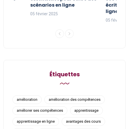
ne
scénarios en ligne
écriture 
ligne
05 février 2025
05 février 2
Étiquettes
amélioration
amélioration des compétences
améliorer ses compétences
apprentissage
apprentissage en ligne
avantages des cours