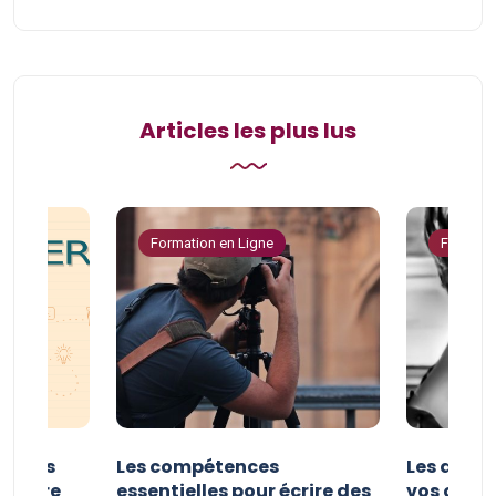
Articles les plus lus
Formation en Ligne
Formatio
er vos
Les compétences
Les astuc
riture
essentielles pour écrire des
vos comp