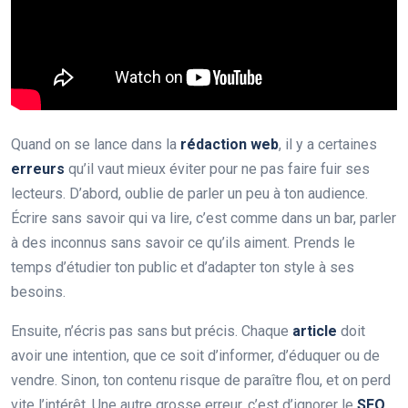
Quand on se lance dans la
rédaction web
, il y a certaines
erreurs
qu’il vaut mieux éviter pour ne pas faire fuir ses
lecteurs. D’abord, oublie de parler un peu à ton audience.
Écrire sans savoir qui va lire, c’est comme dans un bar, parler
à des inconnus sans savoir ce qu’ils aiment. Prends le
temps d’étudier ton public et d’adapter ton style à ses
besoins.
Ensuite, n’écris pas sans but précis. Chaque
article
doit
avoir une intention, que ce soit d’informer, d’éduquer ou de
vendre. Sinon, ton contenu risque de paraître flou, et on perd
vite l’intérêt. Une autre grosse erreur, c’est d’ignorer le
SEO
.