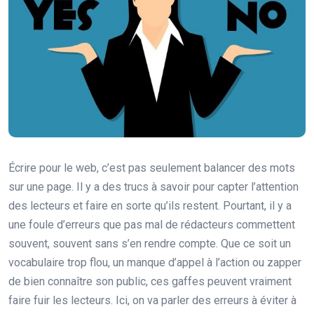
Écrire pour le web, c’est pas seulement balancer des mots
sur une page. Il y a des trucs à savoir pour capter l’attention
des lecteurs et faire en sorte qu’ils restent. Pourtant, il y a
une foule d’erreurs que pas mal de rédacteurs commettent
souvent, souvent sans s’en rendre compte. Que ce soit un
vocabulaire trop flou, un manque d’appel à l’action ou zapper
de bien connaître son public, ces gaffes peuvent vraiment
faire fuir les lecteurs. Ici, on va parler des erreurs à éviter à