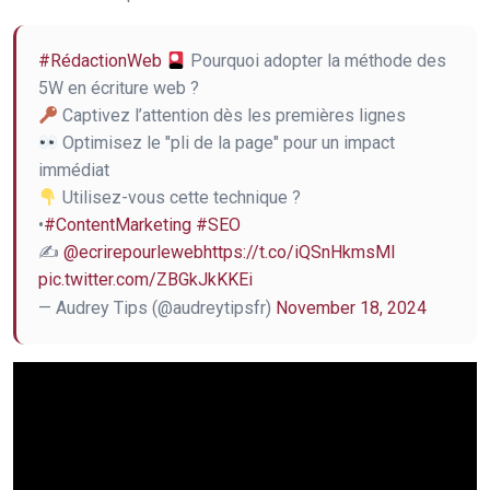
#RédactionWeb
Pourquoi adopter la méthode des
5W en écriture web ?
Captivez l’attention dès les premières lignes
Optimisez le "pli de la page" pour un impact
immédiat
Utilisez-vous cette technique ?
•
#ContentMarketing
#SEO
✍️
@ecrirepourleweb
https://t.co/iQSnHkmsMI
pic.twitter.com/ZBGkJkKKEi
— Audrey Tips (@audreytipsfr)
November 18, 2024