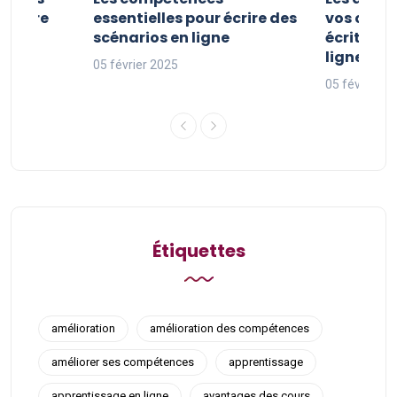
riture
essentielles pour écrire des
vos comp
ne
scénarios en ligne
écriture 
ligne
05 février 2025
05 février 2
Étiquettes
amélioration
amélioration des compétences
améliorer ses compétences
apprentissage
apprentissage en ligne
avantages des cours