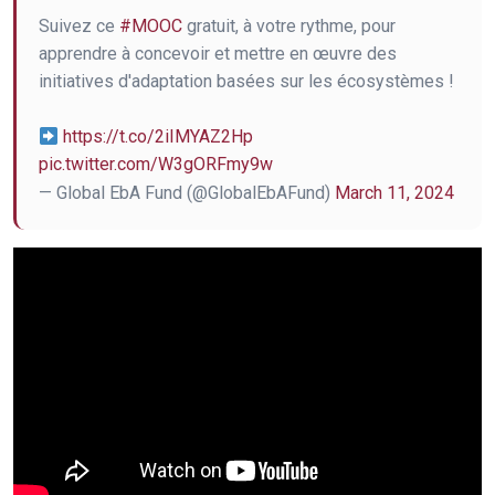
Suivez ce
#MOOC
gratuit, à votre rythme, pour
apprendre à concevoir et mettre en œuvre des
initiatives d'adaptation basées sur les écosystèmes !
https://t.co/2iIMYAZ2Hp
pic.twitter.com/W3gORFmy9w
— Global EbA Fund (@GlobalEbAFund)
March 11, 2024