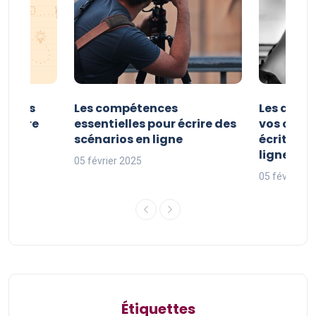
er vos
Les compétences
Les astuc
riture
essentielles pour écrire des
vos comp
ne
scénarios en ligne
écriture 
ligne
05 février 2025
05 février 2
Étiquettes