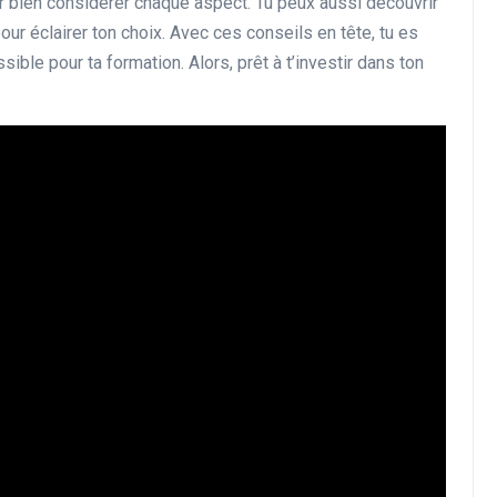
ur bien considérer chaque aspect. Tu peux aussi découvrir
our éclairer ton choix. Avec ces conseils en tête, tu es
sible pour ta formation. Alors, prêt à t’investir dans ton