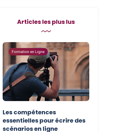
Articles les plus lus
Formation en Ligne
Formation en Ligne
Les compétences
Les astuces p
essentielles pour écrire des
vos compéten
scénarios en ligne
écriture de s