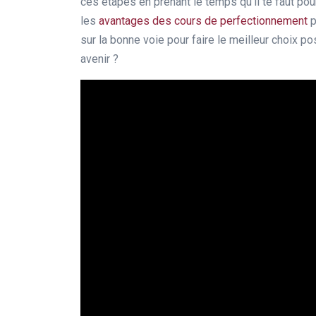
ces étapes en prenant le temps qu’il te faut po
les
avantages des cours de perfectionnement
p
sur la bonne voie pour faire le meilleur choix pos
avenir ?