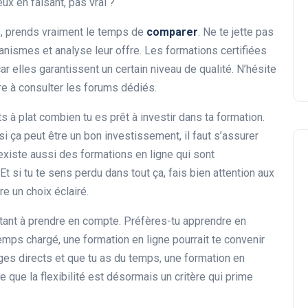
ux en faisant, pas vrai ?
04 février 2025
s, prends vraiment le temps de
comparer
. Ne te jette pas
anismes et analyse leur offre. Les formations certifiées
r elles garantissent un certain niveau de qualité. N’hésite
 à consulter les forums dédiés.
ts à plat combien tu es prêt à investir dans ta formation.
 ça peut être un bon investissement, il faut s’assurer
l existe aussi des formations en ligne qui sont
 si tu te sens perdu dans tout ça, fais bien attention aux
aire un choix éclairé.
tant à prendre en compte. Préfères-tu apprendre en
emps chargé, une formation en ligne pourrait te convenir
nges directs et que tu as du temps, une formation en
 que la flexibilité est désormais un critère qui prime