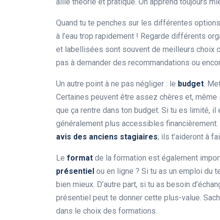
allie théorie et pratique. On apprend toujours mie
Quand tu te penches sur les différentes option
à l’eau trop rapidement ! Regarde différents org
et labellisées sont souvent de meilleurs choix ca
pas à demander des recommandations ou encore
Un autre point à ne pas négliger : le
budget
. Me
Certaines peuvent être assez chères et, même si
que ça rentre dans ton budget. Si tu es limité, i
généralement plus accessibles financièrement. Et
avis des anciens stagiaires
; ils t’aideront à f
Le
format
de la formation est également impor
présentiel
ou en ligne ? Si tu as un emploi du t
bien mieux. D’autre part, si tu as besoin d’écha
présentiel peut te donner cette plus-value. Sache
dans le choix des formations.