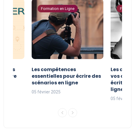
Formation en Ligne
Formatio
er vos
Les compétences
Les astuc
riture
essentielles pour écrire des
vos comp
ne
scénarios en ligne
écriture 
ligne
05 février 2025
05 février 2