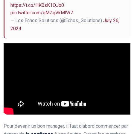
https://t.co/HK0sK1QJo0
pic.twitter.com/qMZgVkMlW7
— Les Echos Solutions (@Echos_Solutions)
July 26,
2024
Pour devenir un bon manager, il faut d’abord commencer par