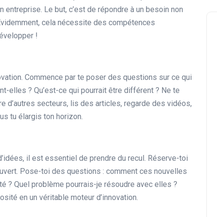
entreprise. Le but, c’est de répondre à un besoin non
e. Évidemment, cela nécessite des compétences
évelopper !
ovation. Commence par te poser des questions sur ce qui
Formation en Ligne
t-elles ? Qu’est-ce qui pourrait être différent ? Ne te
re d’autres secteurs, lis des articles, regarde des vidéos,
s tu élargis ton horizon.
idées, il est essentiel de prendre du recul. Réserve-toi
ouvert. Pose-toi des questions : comment ces nouvelles
Comment améliorer vos
ité ? Quel problème pourrais-je résoudre avec elles ?
compétences en écriture
osité en un véritable moteur d’innovation.
publicitaire en ligne