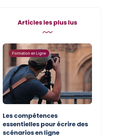
Articles les plus lus
Formation en Ligne
Formation en Ligne
Les compétences
Les astuces p
essentielles pour écrire des
vos compéten
scénarios en ligne
écriture de s