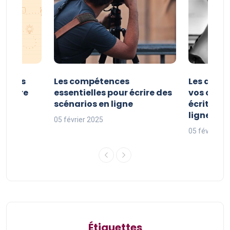
er vos
Les compétences
Les astuc
riture
essentielles pour écrire des
vos comp
ne
scénarios en ligne
écriture 
ligne
05 février 2025
05 février 2
Étiquettes