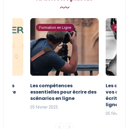
Formation en Ligne
Formatio
er vos
Les compétences
Les astuc
riture
essentielles pour écrire des
vos comp
ne
scénarios en ligne
écriture 
ligne
05 février 2025
05 février 2