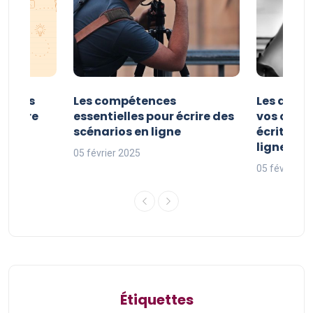
er vos
Les compétences
Les astuc
riture
essentielles pour écrire des
vos comp
ne
scénarios en ligne
écriture 
ligne
05 février 2025
05 février 2
Étiquettes