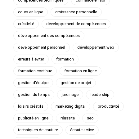
compétences techniques
confiance en soi
cours en ligne
croissance personnelle
créativité
développement de compétences
développement des compétences
développement personnel
développement web
erreurs à éviter
formation
formation continue
formation en ligne
gestion d'équipe
gestion de projet
gestion du temps
jardinage
leadership
loisirs créatifs
marketing digital
productivité
publicité en ligne
réussite
seo
techniques de couture
écoute active