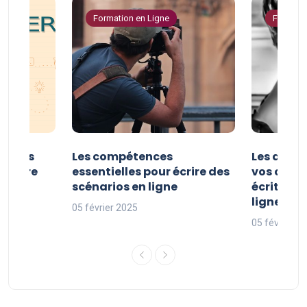
Formation en Ligne
Formatio
er vos
Les compétences
Les astuc
riture
essentielles pour écrire des
vos comp
ne
scénarios en ligne
écriture 
ligne
05 février 2025
05 février 2