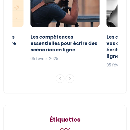
er vos
Les compétences
Les astuc
riture
essentielles pour écrire des
vos comp
ne
scénarios en ligne
écriture 
ligne
05 février 2025
05 février 2
Étiquettes