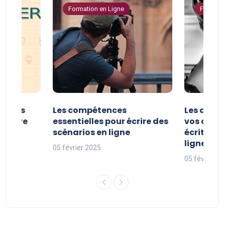
Formation en Ligne
Formatio
er vos
Les compétences
Les astuc
riture
essentielles pour écrire des
vos comp
ne
scénarios en ligne
écriture 
ligne
05 février 2025
05 février 2