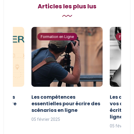
Articles les plus lus
Formation en Ligne
Formatio
er vos
Les compétences
Les astuc
riture
essentielles pour écrire des
vos comp
ne
scénarios en ligne
écriture 
ligne
05 février 2025
05 février 2