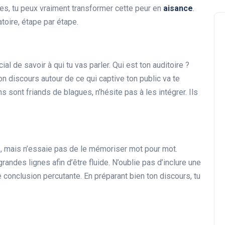
es, tu peux vraiment transformer cette peur en
aisance
.
toire, étape par étape.
al de savoir à qui tu vas parler. Qui est ton auditoire ?
on discours autour de ce qui captive ton public va te
Formation en Ligne
s sont friands de blagues, n’hésite pas à les intégrer. Ils
urs, mais n’essaie pas de le mémoriser mot pour mot.
randes lignes afin d’être fluide. N’oublie pas d’inclure une
 conclusion percutante. En préparant bien ton discours, tu
Comment améliorer vos
compétences en écriture
publicitaire en ligne