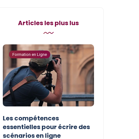
Articles les plus lus
Formation en Ligne
Formation en Ligne
Les compétences
Les astuces p
essentielles pour écrire des
vos compéten
scénarios en ligne
écriture de s