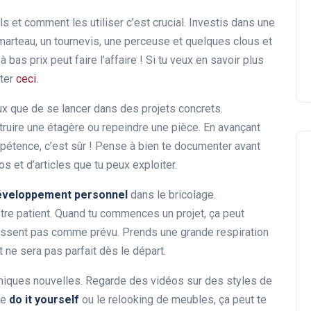
04 février 2025
tils et comment les utiliser c’est crucial. Investis dans une
marteau, un tournevis, une perceuse et quelques clous et
à bas prix peut faire l’affaire ! Si tu veux en savoir plus
lter
ceci
.
x que de se lancer dans des projets concrets.
ire une étagère ou repeindre une pièce. En avançant
mpétence, c’est sûr ! Pense à bien te documenter avant
os et d’articles que tu peux exploiter.
éveloppement personnel
dans le bricolage.
tre patient. Quand tu commences un projet, ça peut
 passent pas comme prévu. Prends une grande respiration
t ne sera pas parfait dès le départ.
niques nouvelles. Regarde des vidéos sur des styles de
le
do it yourself
ou le relooking de meubles, ça peut te