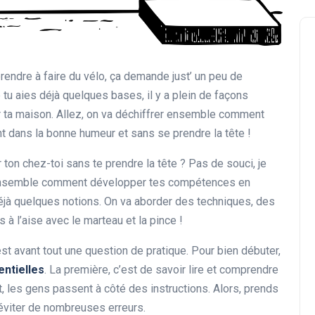
endre à faire du vélo, ça demande just’ un peu de
 tu aies déjà quelques bases, il y a plein de façons
 ta maison. Allez, on va déchiffrer ensemble comment
Formation en Ligne
ant dans la bonne humeur et sans se prendre la tête !
 ton chez-toi sans te prendre la tête ? Pas de souci, je
oir ensemble comment développer tes compétences en
déjà quelques notions. On va aborder des techniques, des
s à l’aise avec le marteau et la pince !
st avant tout une question de pratique. Pour bien débuter,
Comment améliorer vos
ntielles
. La première, c’est de savoir lire et comprendre
compétences en écriture
, les gens passent à côté des instructions. Alors, prends
publicitaire en ligne
à éviter de nombreuses erreurs.