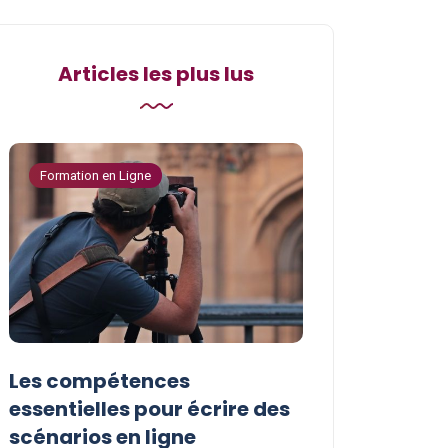
Articles les plus lus
Formation en Ligne
Formation en Ligne
Les compétences
Les astuces p
essentielles pour écrire des
vos compéten
scénarios en ligne
écriture de s